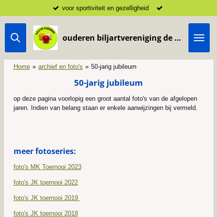
voor sportiviteit en gezelligheid
Ga
direct
naar
ouderen biljartvereniging de Vliedberg Vlijmen
de
hoofdinhoud
Home
»
archief en foto's
»
50-jarig jubileum
50-jarig jubileum
op deze pagina voorlopig een groot aantal foto's van de afgelopen
jaren. Indien van belang staan er enkele aanwijzingen bij vermeld.
meer fotoseries:
foto's MK Toernooi 2023
foto's JK toernooi 2022
foto's JK toernooi 2019
foto's JK toernooi 2018