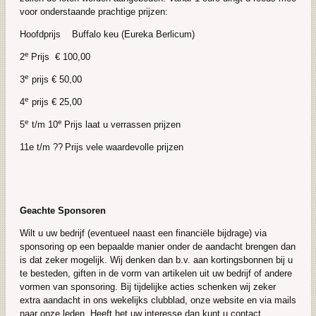
voor onderstaande prachtige prijzen:
Hoofdprijs Buffalo keu (Eureka Berlicum)
e
2
Prijs € 100,00
e
3
prijs € 50,00
e
4
prijs € 25,00
e
e
5
t/m 10
Prijs laat u verrassen prijzen
11e t/m ??
Prijs vele waardevolle prijzen
Geachte Sponsoren
Wilt u uw bedrijf (eventueel naast een financiële bijdrage) via
sponsoring op een bepaalde manier onder de aandacht brengen dan
is dat zeker mogelijk. Wij denken dan b.v. aan kortingsbonnen bij u
te besteden, giften in de vorm van artikelen uit uw bedrijf of andere
vormen van sponsoring. Bij tijdelijke acties schenken wij zeker
extra aandacht in ons wekelijks clubblad, onze website en via mails
naar onze leden. Heeft het uw interesse dan kunt u contact