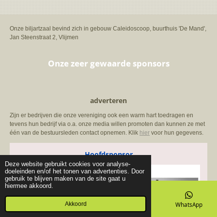
Onze biljartzaal bevind zich in gebouw Caleidoscoop, buurthuis 'De Mand',
Jan Steenstraat 2, Vlijmen
Onze zeer gewaarde sponsors
adverteren
Zijn er bedrijven die onze vereniging ook een warm hart toedragen en
tevens hun bedrijf via o.a. onze media willen promoten dan kunnen ze met
één van de bestuursleden contact opnemen. Klik
hier
voor hun gegevens.
Hoofdsponsor
Deze website gebruikt cookies voor analyse-
doeleinden en/of het tonen van advertenties. Door
gebruik te blijven maken van de site gaat u
hiermee akkoord.
Akkoord
E-mailadres
Telefoonnummer
Kaart
WhatsApp