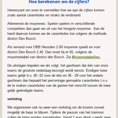
Hoe berekenen we de cijfers?
Interessant om even te vermelden hoe we aan de cijfers komen
zoals aantal caramboles en straks de eindstand.
Allereerste de moyennes. Spelen spelers in verschillende
competities dan gaan we uit van het hoogste moyenne. Aan de
hand daarvan kennen we de caramboles toe volgens de methode
district Den Bosch.
Als iemand voor OBB Heusden 2.00 moyenne speelt en voor
district Den Bosch 2.40. Dan moet hij er 65, volgens de
moyennetabel van district den Bosch. Zie
Moyennetabellen.
De uitslagen bepalen we als volgt: het gastteam dat één van onze
teams de grootste nederlaag bezorgd wordt eerste. Eindigen twee
teams gelijk b.v. 40 -32 voor de één en 36 - 28 voor het andere
gastteam dan bepaald het percentage gemaakte caramboles t.o.v.
de te maken caramboles van de gasten het verschil tussen de twee
gelijk geëindigde teams.
verloting
We organiseren ook nu weer een verloting om de kosten zoveel
mogelijk de baas te blijven. Tijdens de pauzes van het toernooi
zullen de loten worden aangeboden. Vanaf 1 euro dingt u reeds mee