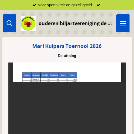
voor sportiviteit en gezelligheid
Ga
direct
naar
ouderen biljartvereniging de Vliedberg Vlijmen
de
hoofdinhoud
Mari Kuipers Toernooi 2026
De uitslag