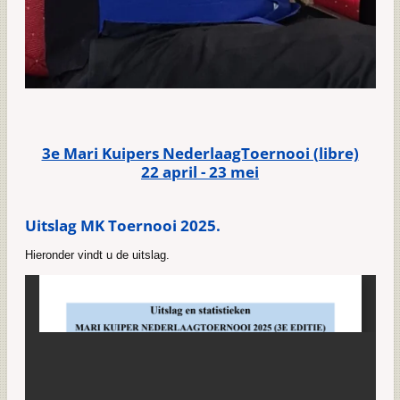
3e Mari Kuipers NederlaagToernooi (libre)
22 april - 23 mei
Uitslag MK Toernooi 2025.
Hieronder vindt u de uitslag.