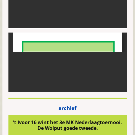
archief
't Ivoor 16 wint het 3e MK Nederlaagtoernooi.
De Wolput goede tweede.