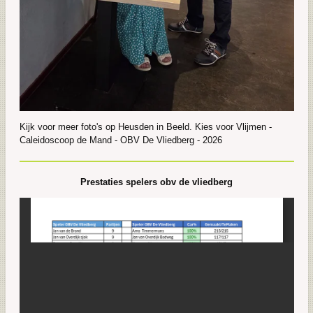
Kijk voor meer foto's op Heusden in Beeld. Kies voor Vlijmen -
Caleidoscoop de Mand - OBV De Vliedberg - 2026
Prestaties spelers obv de vliedberg