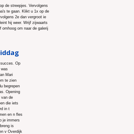
 op de streepjes. Vervolgens
na's te gaan. Klikt u 1x op de
ervolgens 2e dan vergroot ie
eint hij weer. Wrijf zijwaarts
jf omhoog om naar de galerij
middag
t succes. Op
d was
an Mari
om te zien
Nu begrepen
as. Opening
g van de
en die iets
d in t
men en n fles
eb je immers
nbreng is
n v Overdijk