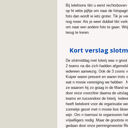
Bij telefoons tikt u eerst rechtsboven
op ht witte pijltje om naar de fotopagi
foto dan wordt ie iets groter. Tik je v
nog meer. Als je weer dubbel tikt verkl
om naar een andere foto te gaan. Wri
terug te keren.
Kort verslag slot
De slotmiddag met loterij was n groo
2 teams na die zich hadden afgemel
iedereen aanwezig. Ook de 3 zoons v
Kuiper waren present en waren trots 
wat n mooie vereniging we hebben .
ze waarom hij zo graag in de Mand w
door onze voorzitter daarna de uitsla
teams en tussendoor de loterij. Iedere
heeft betekent voor de organisatie wer
zonnetje gezet met n mooie bos bloe
wijn .Om n toernooi te organiseren h
vrijwilligers nodig .Maar de grootste i
gedaan door onze penningmeester Rie