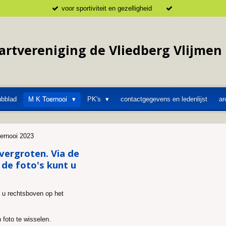
voor sportiviteit en gezelligheid
artvereniging de Vliedberg Vlijmen
ubblad
M K Toernooi
PK's
contactgegevens en ledenlijst
ar
oernooi 2023
 vergroten. Via de
p de foto's kunt u
t u rechtsboven op het
n foto te wisselen.