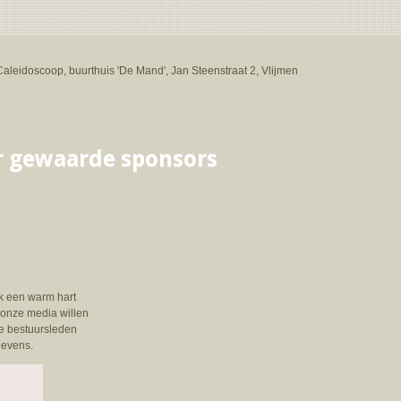
Caleidoscoop, buurthuis 'De Mand', Jan Steenstraat 2, Vlijmen
r gewaarde sponsors
ok een warm hart
. onze media willen
e bestuursleden
evens.