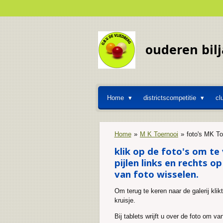
Ga
direct
naar
de
ouderen bilj
hoofdinhoud
Home
districtscompetitie
cl
Home
»
M K Toernooi
»
foto's MK T
klik op de foto's om te
pijlen links en rechts o
van foto wisselen.
Om terug te keren naar de galerij klik
kruisje.
Bij tablets wrijft u over de foto om va