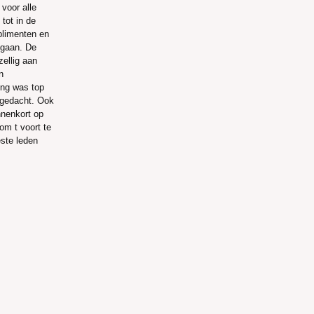
voor alle
tot in de
plimenten en
 gaan. De
ellig aan
n
ing was top
gedacht. Ook
nnenkort op
m t voort te
ste leden