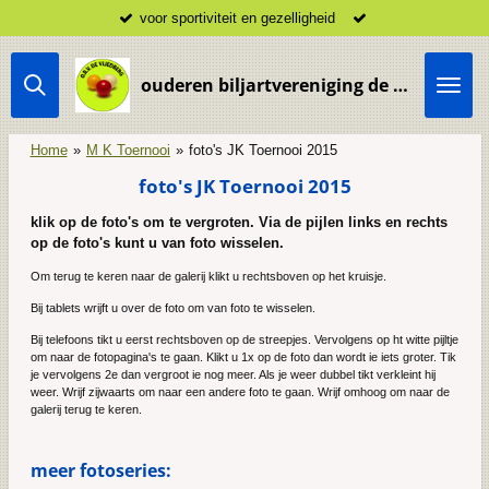
voor sportiviteit en gezelligheid
Ga
direct
naar
ouderen biljartvereniging de Vliedberg Vlijmen
de
hoofdinhoud
Home
»
M K Toernooi
»
foto's JK Toernooi 2015
foto's JK Toernooi 2015
klik op de foto's om te vergroten. Via de pijlen links en rechts
op de foto's kunt u van foto wisselen.
Om terug te keren naar de galerij klikt u rechtsboven op het kruisje.
Bij tablets wrijft u over de foto om van foto te wisselen.
Bij telefoons tikt u eerst rechtsboven op de streepjes. Vervolgens op ht witte pijltje
om naar de fotopagina's te gaan. Klikt u 1x op de foto dan wordt ie iets groter. Tik
je vervolgens 2e dan vergroot ie nog meer. Als je weer dubbel tikt verkleint hij
weer. Wrijf zijwaarts om naar een andere foto te gaan. Wrijf omhoog om naar de
galerij terug te keren.
meer fotoseries: