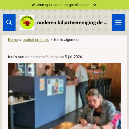
voor sportiviteit en gezelligheid
Ga
direct
naar
ouderen biljartvereniging de Vliedberg Vlijmen
de
hoofdinhoud
Home
»
archief en foto's
»
foto's algemeen
foto's van de seizoenafsluiting op 5 juli 2024