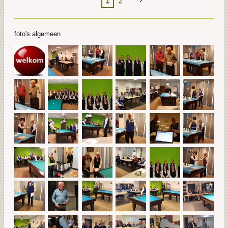
1
2
foto's algemeen